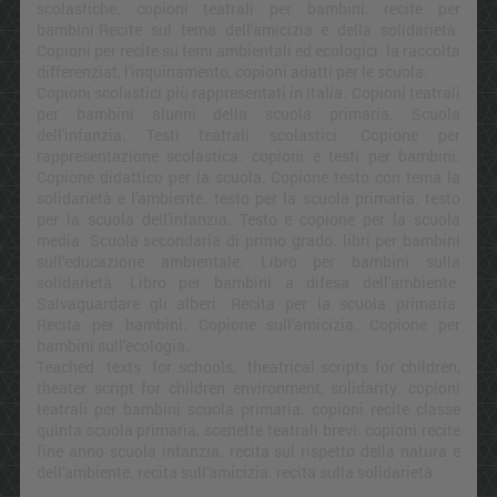
scolastiche. copioni teatrali per bambini. recite per
bambini.Recite sul tema dell'amicizia e della solidarietà.
Copioni per recite su temi ambientali ed ecologici. la raccolta
differenziat, l'inquinamento, copioni adatti per le scuola.
Copioni scolastici più rappresentati in Italia. Copioni teatrali
per bambini alunni della scuola primaria. Scuola
dell'infanzia. Testi teatrali scolastici. Copione per
rappresentazione scolastica. copioni e testi per bambini.
Copione didattico per la scuola. Copione testo con tema la
solidarietà e l'ambiente. testo per la scuola primaria. testo
per la scuola dell'infanzia. Testo e copione per la scuola
media. Scuola secondaria di primo grado. libri per bambini
sull'educazione ambientale. Libro per bambini sulla
solidarietà. Libro per bambini a difesa dell'ambiente.
Salvaguardare gli alberi. Recita per la scuola primaria.
Recita per bambini. Copione sull'amicizia. Copione per
bambini sull'ecologia.
Teached texts for schools, theatrical scripts for children,
theater script for children environment, solidarity. copioni
teatrali per bambini scuola primaria. copioni recite classe
quinta scuola primaria, scenette teatrali brevi. copioni recite
fine anno scuola infanzia. recita sul rispetto della natura e
dell'ambiente. recita sull'amicizia. recita sulla solidarietà.