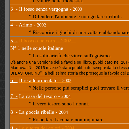
° Il valore della modestia.
3 -
Il fosso senza vergogna -
2000
° Difendere l'ambiente e non gettare i rifiuti.
4 -
Arimo -
2002
° Riscoprire i giochi di una volta e abbandonar
5 -
Il bosco che corre - 2002
N° 1 nelle scuole italiane
° La solidarietà che vince sull'egoismo.
C'è anche una versione della favola su libro, pubblicato nel 2014 
Mantova. Nel 2015 invece è stato pubblicato sempre dalla stessa 
DI BASTONCINO", la bellissima storia che prosegue la favola del B
6 -
Il re addormentato -
2002
° Nelle persone più semplici puoi trovare il vero
7 -
La casa del tesoro -
2004
° Il vero tesoro sono i nonni.
8 -
La goccia ribelle -
2004
° Rispettare l'acqua e non inquinare.
9 -
La guerra dei colori -
2004