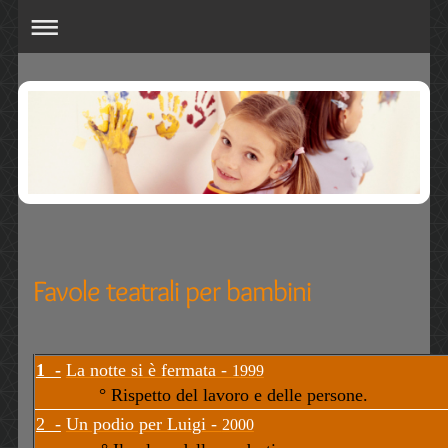
Favole teatrali per bambini
1 -
La notte si è fermata -
1999
° Rispetto del lavoro e delle persone.
2 -
Un podio per Luigi -
2000