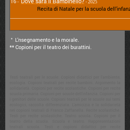
Dove sarà il Bambinello?
16
-
-
2025
Recita di Natale per la scuola dell'infanz
° L'nsegnamento e la morale
.
** Copioni per il teatro dei burattini.
Testi teatrali per le scuole. Copioni didattici per l'ambiente,
ecologia. Copioni teatrali per recite bambini. Argomento la
solidarietà. Copioni per recite scolastiche. Copioni per recite
scuola primaria. Copioni per scuole dell'infanzia. Copioni per
i genitori delle scuole. Copioni teatrali per le scuole sui temi
ecologici, raccolta differenziata. L'amicizia e la solidarietà
nei copioni teatrali di Franco Zaffanella. Recite scolastiche.
Testi per recite scolastiche. Teatro scuola. Copioni per il
teatro della scuola. Scuola e teatro. Rappresentazioni
teatrali scuola. Testi e copioni didattici per recite