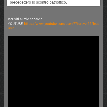
precedettero lo scontro patriottico.
Iscriviti al mio canale di
YOUTUBE
https://www.youtube.com/user/77forever55/feat
ured